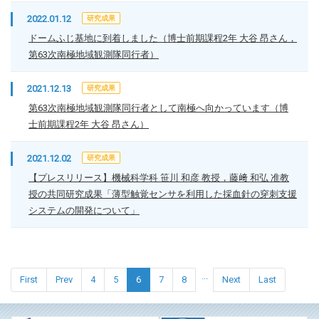
2022.01.12
研究成果
ドームふじ基地に到着しました（博士前期課程2年 大谷 昂さん，
第63次南極地域観測隊同行者）
2021.12.13
研究成果
第63次南極地域観測隊同行者として南極へ向かっています（博
士前期課程2年 大谷 昂さん）
2021.12.02
研究成果
【プレスリリース】機械科学科 笹川 和彦 教授，藤﨑 和弘 准教
授の共同研究成果「薄型触覚センサを利用した採血針の穿刺支援
システムの開発について」
...
First
Prev
4
5
6
7
8
Next
Last