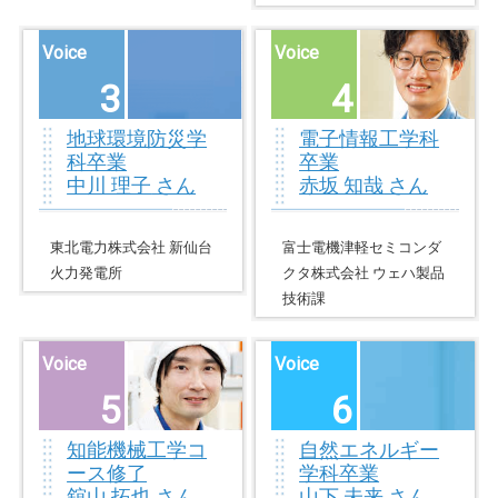
Voice
Voice
3
4
地球環境防災学
電子情報工学科
科卒業
卒業
中川 理子
さん
赤坂 知哉
さん
東北電力株式会社 新仙台
富士電機津軽セミコンダ
火力発電所
クタ株式会社 ウェハ製品
技術課
Voice
Voice
5
6
知能機械工学コ
自然エネルギー
ース修了
学科卒業
舘山 拓也
さん
山下 未来
さん