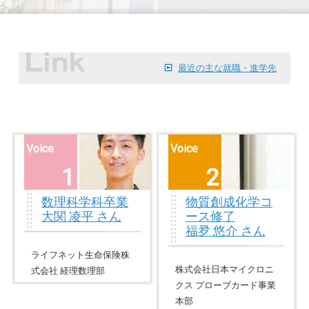
最近の主な就職・進学先
Voice
Voice
1
2
数理科学科卒業
物質創成化学コ
大関 凌平
さん
ース修了
福夛 悠介
さん
ライフネット生命保険株
株式会社日本マイクロニ
式会社 経理数理部
クス プローブカード事業
本部