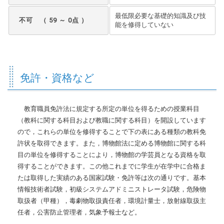
最低限必要な基礎的知識及び技
不可 （ 59 ～ 0点 ）
能を修得していない
免許・資格など
教育職員免許法に規定する所定の単位を得るための授業科目
（教科に関する科目および教職に関する科目）を開設しています
ので，これらの単位を修得することで下の表にある種類の教科免
許状を取得できます。また，博物館法に定める博物館に関する科
目の単位を修得することにより，博物館の学芸員となる資格を取
得することができます。この他これまでに学生が在学中に合格ま
たは取得した実績のある国家試験・免許等は次の通りです。基本
情報技術者試験，初級システムアドミニストレータ試験，危険物
取扱者（甲種），毒劇物取扱責任者，環境計量士，放射線取扱主
任者，公害防止管理者，気象予報士など。