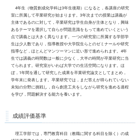
4年生（物質創成化学科は3年生後期）になると，各講座の研究
室に所属して卒業研究が始まります。3年次までの授業は講義が
主体であるのに対して，卒業研究は学生自身が主体となり，興味
あるテーマを選択して自らが問題意識をもって進めていくという
点で講義とは大きく異なります。一つの研究室に所属する学部学
生は少人数であり，指導教授や大学院生らとのゼミナールや研究
指導など，ほとんどマンツーマンに近い形で進められます。4年
生では講義の時間数は一般に少なく，大半の時間が卒業研究に当
てられます。研究室がいわば大学での生活空間になります。ほ
ぼ，1年間を通して研究した成果を卒業研究論文としてまとめ，
学年末に発表します。卒業研究では，まだ答えが得られていない
未知の分野に挑戦し，自ら創意工夫をしながら研究を進める過程
を学び，問題解決する能力を養います。
成績評価基準
理工学部では，専門教育科目（教職に関する科目を除く）の成