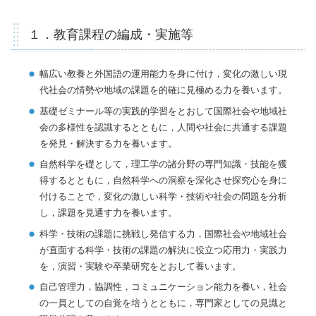
１．教育課程の編成・実施等
幅広い教養と外国語の運用能力を身に付け，変化の激しい現
代社会の情勢や地域の課題を的確に見極める力を養います。
基礎ゼミナール等の実践的学習をとおして国際社会や地域社
会の多様性を認識するとともに，人間や社会に共通する課題
を発見・解決する力を養います。
自然科学を礎として，理工学の諸分野の専門知識・技能を獲
得するとともに，自然科学への洞察を深化させ探究心を身に
付けることで，変化の激しい科学・技術や社会の問題を分析
し，課題を見通す力を養います。
科学・技術の課題に挑戦し発信する力，国際社会や地域社会
が直面する科学・技術の課題の解決に役立つ応用力・実践力
を，演習・実験や卒業研究をとおして養います。
自己管理力，協調性，コミュニケーション能力を養い，社会
の一員としての自覚を培うとともに，専門家としての見識と