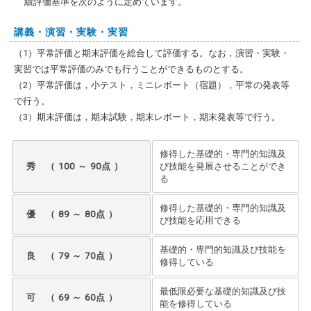
績評価基準を次のように定めています。
講義・演習・実験・実習
（1）平常評価と期末評価を総合して評価する。なお，演習・実験・
実習では平常評価のみでも行うことができるものとする。
（2）平常評価は，小テスト，ミニレポート（宿題），平常の発表等
で行う。
（3）期末評価は，期末試験，期末レポート，期末発表等で行う。
修得した基礎的・専門的知識及
秀 （ 100 ～ 90点 ）
び技能を発展させることができ
る
修得した基礎的・専門的知識及
優 （ 89 ～ 80点 ）
び技能を応用できる
基礎的・専門的知識及び技能を
良 （ 79 ～ 70点 ）
修得している
最低限必要な基礎的知識及び技
可 （ 69 ～ 60点 ）
能を修得している