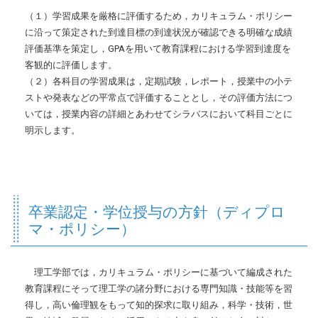
（１）学習成果を厳格に評価するため，カリキュラム・ポリシー
に沿って策定された到達目標の到達状況が確認できる明確な成績
評価基準を策定し，GPAを用いて教育課程における学習到達度を
客観的に評価します。
（２）各科目の学習成果は，定期試験，レポート，授業中の小テ
ストや発表などの平常点で評価することとし，その評価方法につ
いては，授業内容の詳細とあわせてシラバスにおいて科目ごとに
明示します。
卒業認定・学位授与の方針（ディプロ
マ・ポリシー）
理工学部では，カリキュラム・ポリシーに基づいて編成された
教育課程にそって理工学の諸分野における専門知識・技能等を習
得し，高い倫理観をもって知的探求に取り組み，科学・技術，世