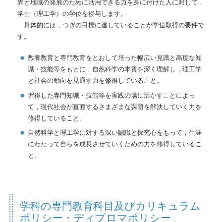
界と地域の発展のために活用できる力を身に付けた人に対して，
学士（理工学）の学位を授与します。
具体的には，つぎの目標に達していることが学位取得の要件で
す。
教養教育と専門教育をとおして培った幅広い見識と高度な知
識・技能等をもとに，自然科学の本質を深く理解し，理工学
と社会の動向を見通す力を修得していること。
習得した専門知識・技能等を実践の場に活かすことによっ
て，現代社会が直面するさまざまな課題を解決していく力を
修得していること。
自然科学と理工学に対する深い認識と探究心をもって，生涯
にわたって自らを成長させていくための力を修得しているこ
と。
学科の専門教育科目及びカリキュラム
ポリシー・ディプロマポリシー