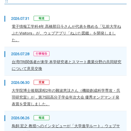
2026.07.31
報道
電子情報工学科4年 髙橋那日斗さんが代表を務める「弘前大学ね
ぷたVisitors」が、ウェブアプリ「ねぷた図鑑」を開発しまし
た。
2026.07.28
行事報告
台湾ITRI関係者が来学 本学研究者とスマート農業分野の共同研究
について意見交換
2026.06.30
受賞
大学院博士後期課程2年の難波恵汰さん（機能創成科学専攻・呉
羽研究室）が，第75回高分子学会年次大会 優秀オンデマンド発
表賞を受賞しました。
2026.06.26
報道
鳥飼 宏之 教授へのインタビューが「大学進学ルート」ウェブサ