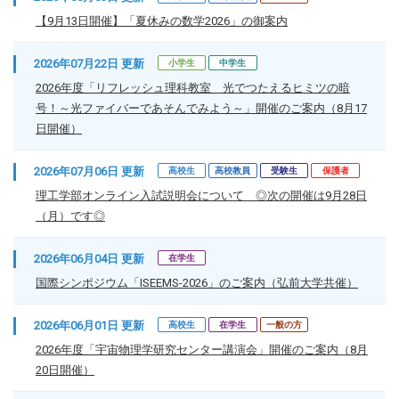
【9月13日開催】「夏休みの数学2026」の御案内
2026年07月22日 更新
小学生
中学生
2026年度「リフレッシュ理科教室 光でつたえるヒミツの暗
号！～光ファイバーであそんでみよう～」開催のご案内（8月17
日開催）
2026年07月06日 更新
高校生
高校教員
受験生
保護者
理工学部オンライン入試説明会について ◎次の開催は9月28日
（月）です◎
2026年06月04日 更新
在学生
国際シンポジウム「ISEEMS-2026」のご案内（弘前大学共催）
2026年06月01日 更新
高校生
在学生
一般の方
2026年度「宇宙物理学研究センター講演会」開催のご案内（8月
20日開催）