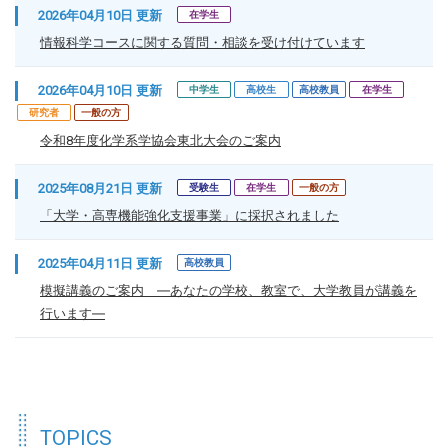
2026年04月10日 更新
在学生
情報科学コースに関する質問・相談を受け付けています
2026年04月10日 更新
中学生
高校生
高校教員
在学生
研究者
一般の方
令和8年度化学系学協会東北大会のご案内
2025年08月21日 更新
受験生
在学生
一般の方
「大学・高専機能強化支援事業」に採択されました
2025年04月11日 更新
高校教員
模擬講義のご案内 ―あなたの学校、教室で、大学教員が講義を
行います―
TOPICS