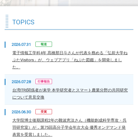
TOPICS
2026.07.31
報道
電子情報工学科4年 髙橋那日斗さんが代表を務める「弘前大学ね
ぷたVisitors」が、ウェブアプリ「ねぷた図鑑」を開発しまし
た。
2026.07.28
行事報告
台湾ITRI関係者が来学 本学研究者とスマート農業分野の共同研究
について意見交換
2026.06.30
受賞
大学院博士後期課程2年の難波恵汰さん（機能創成科学専攻・呉
羽研究室）が，第75回高分子学会年次大会 優秀オンデマンド発
表賞を受賞しました。