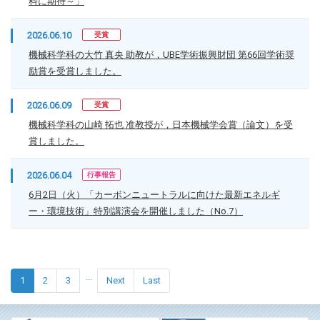
料に期待～」
2026.06.10
受賞
機械科学科の大竹 真央 助教が，UBE学術振興財団 第66回学術奨
励賞を受賞しました。
2026.06.09
受賞
機械科学科の山崎 拓也 准教授が，日本機械学会賞（論文）を受
賞しました。
2026.06.04
行事報告
6月2日（火）「カーボンニュートラルに向けた最新エネルギ
ー・環境技術」特別講演会を開催しました（No.7）
...
1
2
3
Next
Last