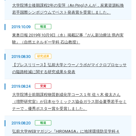
大学院博士後期課程2年の安萍（An Ping)さんが，炭素資源転換
若手国際シンポジウムでベスト発表賞を受賞しました。
2019.10.09
報道
東奥日報 2019年10月9日（水）掲載記事『がん新治療法 県内実
験』（自然エネルギー学科 石山教授）
2019.08.30
研究成果
【プレスリリース】弘前大学とウーノラボがマイクロプロセッサ
の隘路軽減に関する研究成果を発表
2019.08.24
受賞
大学院博士前期課程物質創成化学コース１年 佐々木 俊太さん
（増野研究室）が日本セラミックス協会ガラス部会夏季若手セミ
ナーで，優秀ポスター賞を受賞しました。
2019.08.20
報道
弘前大学WEBマガジン『HIROMAGA』に地球環境防災学科４