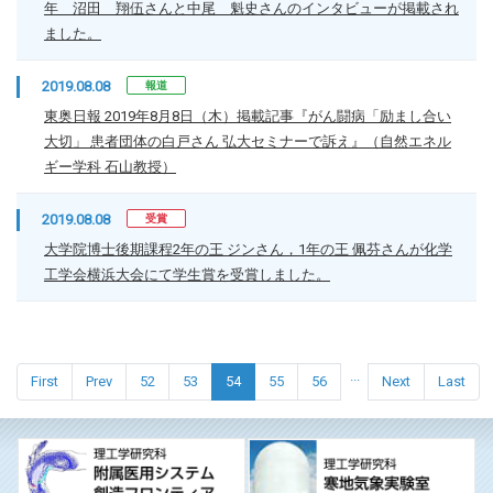
年 沼田 翔伍さんと中尾 魁史さんのインタビューが掲載され
ました。
2019.08.08
報道
東奥日報 2019年8月8日（木）掲載記事『がん闘病「励まし合い
大切」 患者団体の白戸さん 弘大セミナーで訴え』（自然エネル
ギー学科 石山教授）
2019.08.08
受賞
大学院博士後期課程2年の王 ジンさん，1年の王 佩芬さんが化学
工学会横浜大会にて学生賞を受賞しました。
...
First
Prev
52
53
54
55
56
Next
Last