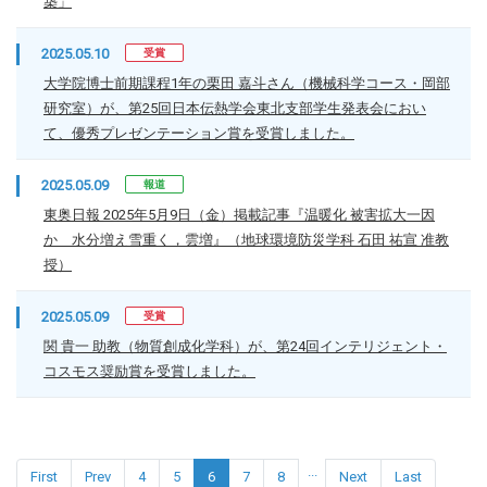
築」
2025.05.10
受賞
大学院博士前期課程1年の栗田 嘉斗さん（機械科学コース・岡部
研究室）が、第25回日本伝熱学会東北支部学生発表会におい
て、優秀プレゼンテーション賞を受賞しました。
2025.05.09
報道
東奥日報 2025年5月9日（金）掲載記事『温暖化 被害拡大一因
か 水分増え雪重く，雲増』（地球環境防災学科 石田 祐宣 准教
授）
2025.05.09
受賞
関 貴一 助教（物質創成化学科）が、第24回インテリジェント・
コスモス奨励賞を受賞しました。
...
First
Prev
4
5
6
7
8
Next
Last