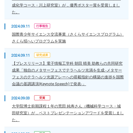
成化学コース・川上研究室）が，優秀ポスター賞を受賞しまし
た。
2024.09.11
行事報告
国際青少年サイエンス交流事業（さくらサイエンスプログラム）
さくら招へいプログラムを実施
2024.09.11
研究成果
【プレスリリース】電子情報工学科 朝田 晴美 助教らの共同研究
成果「独自のメタサーフェスでテラヘルツ光渦を生成 -メタサー
フェスのテラヘルツ光源アレーへの搭載指針の構築の進捗を国際
会議の基調講演(Keynote Speech)で発表-」
2024.09.03
受賞
大学院博士前期課程１年の荒田 純寿さん（機械科学コース・城
田研究室）が，ベストプレゼンテーションアワードを受賞しまし
た。