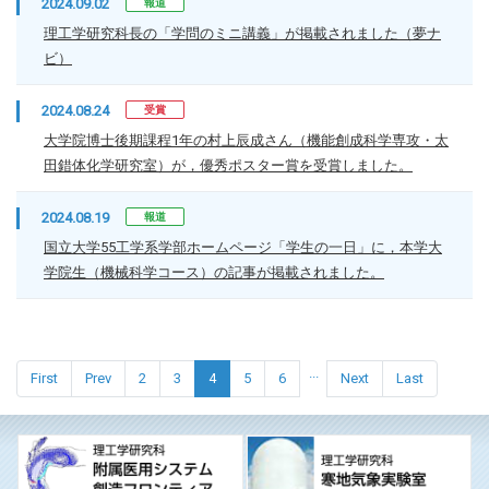
2024.09.02
報道
理工学研究科長の「学問のミニ講義」が掲載されました（夢ナ
ビ）
2024.08.24
受賞
大学院博士後期課程1年の村上辰成さん（機能創成科学専攻・太
田錯体化学研究室）が，優秀ポスター賞を受賞しました。
2024.08.19
報道
国立大学55工学系学部ホームページ「学生の一日」に，本学大
学院生（機械科学コース）の記事が掲載されました。
...
First
Prev
2
3
4
5
6
Next
Last