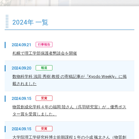
2024年 一覧
2024.09.21
行事報告
札幌で理工学部保護者懇談会を開催
2024.09.20
報道
数物科学科 浅田 秀樹 教授 の寄稿記事が『Kyodo Weekly』に掲
載されました
2024.09.15
受賞
物質創成化学科４年の福岡 陸さん（呉羽研究室）が，優秀ポス
ター賞を受賞しました。
2024.09.15
受賞
大学院理工学研究科博士前期課程１年の小成 颯太さん（物質創