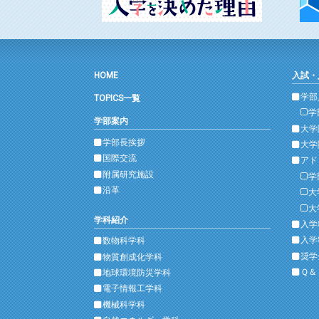
HOME
入試・
学部
TOPICS一覧
学
学部案内
大学
学部長挨拶
大学
国際交流
アド
附属研究施設
学
沿革
大
大
学科紹介
入学
入学
数物科学科
奨学
物質創成化学科
Ｑ＆
地球環境防災学科
電子情報工学科
機械科学科