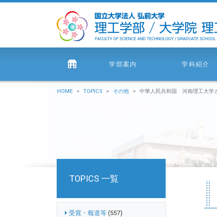
学部案内
学科紹介
HOME
TOPICS
その他
中華人民共和国 河南理工大学
TOPICS 一覧
受賞・報道等
(557)