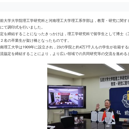
前大学大学院理工学研究科と河南理工大学理工系学部は，教育・研究に関す
にて調印式を行いました。
定を締結することになったきっかけは，理工学研究科で留学生として博士（
２名の卒業生が架け橋となったものです。
理工大学は1909年に設立され，23の学院と約4万7千人もの学生が在籍す
流協定を締結することにより，より広い領域での共同研究等の交流を進める