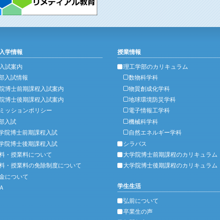
入学情報
授業情報
入試案内
理工学部のカリキュラム
部入試情報
数物科学科
院博士前期課程入試案内
物質創成化学科
院博士後期課程入試案内
地球環境防災学科
ミッションポリシー
電子情報工学科
部入試
機械科学科
学院博士前期課程入試
自然エネルギー学科
学院博士後期課程入試
シラバス
料・授業料について
大学院博士前期課程のカリキュラム
料・授業料の免除制度について
大学院博士後期課程のカリキュラム
金について
学生生活
Ａ
弘前について
卒業生の声