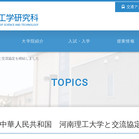
交通ア
大学院紹介
入試・入学
授業情報
と交流協定を締結しました
TOPICS
中華人民共和国 河南理工大学と交流協