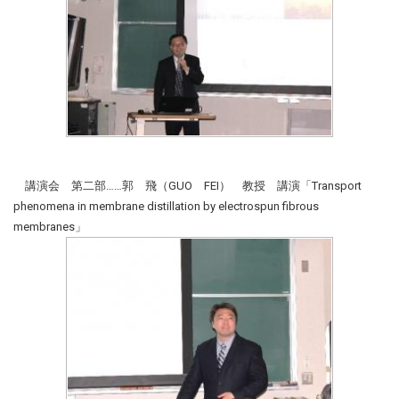
講演会 第二部……郭 飛（GUO FEI） 教授 講演「Transport
phenomena in membrane distillation by electrospun fibrous
membranes」