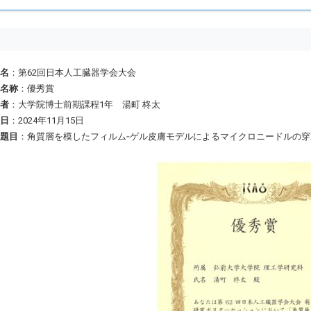
名
：第62回日本人工臓器学会大会
名称
：優秀賞
者
：大学院博士前期課程1年 湯町 柊太
日
：2024年11月15日
題目
：角質層を模したフィルム‐ゲル皮膚モデルによるマイクロニードルの