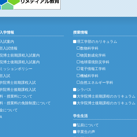
入学情報
授業情報
入試案内
理工学部のカリキュラム
部入試情報
数物科学科
院博士前期課程入試案内
物質創成化学科
院博士後期課程入試案内
地球環境防災学科
ミッションポリシー
電子情報工学科
部入試
機械科学科
学院博士前期課程入試
自然エネルギー学科
学院博士後期課程入試
シラバス
料・授業料について
大学院博士前期課程のカリキュラム
料・授業料の免除制度について
大学院博士後期課程のカリキュラム
金について
学生生活
Ａ
弘前について
卒業生の声