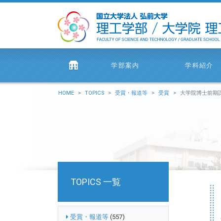
学部案内
学科紹介
HOME
TOPICS
受賞・報道等
受賞
大学院博士前期課程1年の湯町 柊太さ
TOPICS 一覧
受賞・報道等
(557)