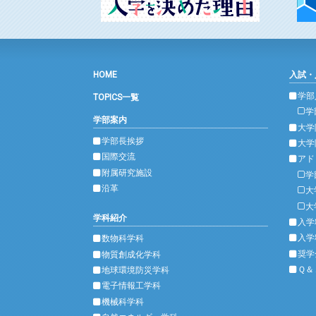
HOME
入試・
学部
TOPICS一覧
学
学部案内
大学
学部長挨拶
大学
国際交流
アド
附属研究施設
学
沿革
大
大
学科紹介
入学
入学
数物科学科
奨学
物質創成化学科
Ｑ＆
地球環境防災学科
電子情報工学科
機械科学科