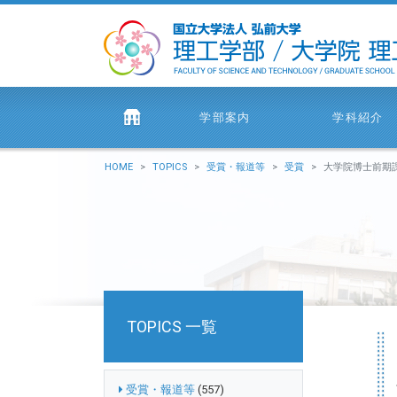
学部案内
学科紹介
HOME
TOPICS
受賞・報道等
受賞
大学院博士前期課程2年の齊藤 晴
TOPICS 一覧
受賞・報道等
(557)