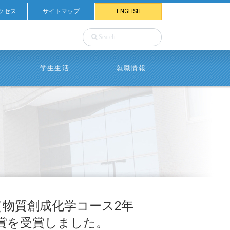
クセス
サイトマップ
ENGLISH
学生生活
就職情報
（物質創成化学コース2年
賞を受賞しました。