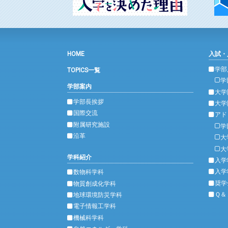
HOME
入試・
学部
TOPICS一覧
学
学部案内
大学
学部長挨拶
大学
国際交流
アド
附属研究施設
学
沿革
大
大
学科紹介
入学
入学
数物科学科
奨学
物質創成化学科
Ｑ＆
地球環境防災学科
電子情報工学科
機械科学科