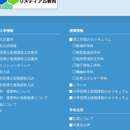
入学情報
授業情報
入試案内
理工学部のカリキュラム
部入試情報
数物科学科
院博士前期課程入試案内
物質創成化学科
院博士後期課程入試案内
地球環境防災学科
ミッションポリシー
電子情報工学科
部入試
機械科学科
学院博士前期課程入試
自然エネルギー学科
学院博士後期課程入試
シラバス
料・授業料について
大学院博士前期課程のカリキュラム
料・授業料の免除制度について
大学院博士後期課程のカリキュラム
金について
学生生活
Ａ
弘前について
卒業生の声