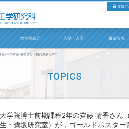
交通ア
大学院紹介
入試・入学
授業情報
香さん（物質創成化学コース2年生・鷺坂研究室）が，ゴールドポスター賞を受賞しました。
TOPICS
大学院博士前期課程2年の齊藤 晴香さん
生・鷺坂研究室）が，ゴールドポスター