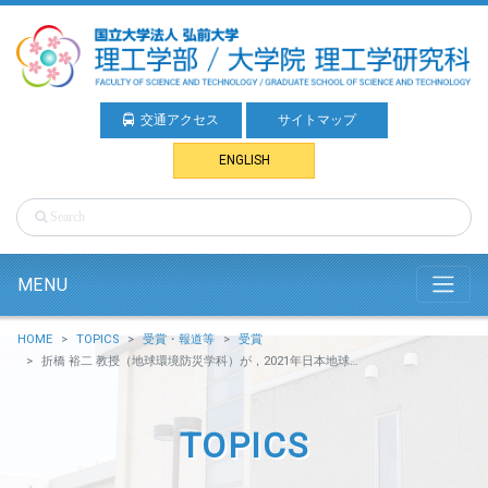
交通アクセス
サイトマップ
ENGLISH
MENU
HOME
TOPICS
受賞・報道等
受賞
折橋 裕二 教授（地球環境防災学科）が，2021年日本地球化学会 Geochemical Journal 論文賞を受賞しました。
TOPICS