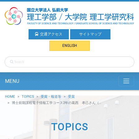
交通アクセス
サイトマップ
ENGLISH
MENU
HOME
TOPICS
受賞・報道等
受賞
博士前期課程電子情報工学コース2年の葛西 孝己さん（金本研究室）が，令和元年度弘前大学学生表彰を受賞しました。
TOPICS