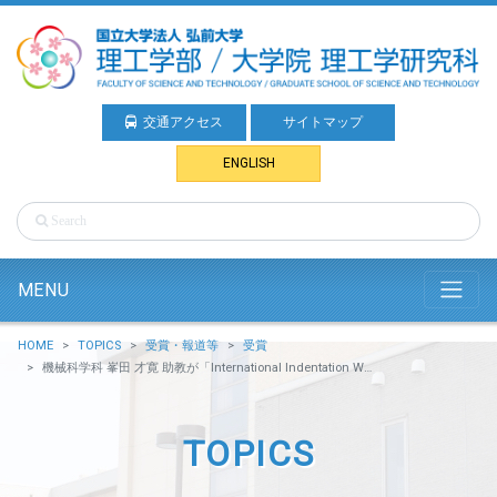
交通アクセス
サイトマップ
ENGLISH
MENU
HOME
TOPICS
受賞・報道等
受賞
機械科学科 峯田 才寛 助教が「International Indentation Workshop」でSILVER AWARDを受賞しました。
TOPICS