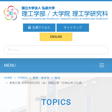
交通アクセス
サイトマップ
ENGLISH
MENU
HOME
TOPICS
受賞・報道等
報道
東奥日報 2025年8月22日（金）掲載記事『白神山地 CO
吸収量3位 弘大など国内52地点観測 温暖化抑制，データ公開』（地球環境防災学科 石田 祐宣 准教授）
2
TOPICS