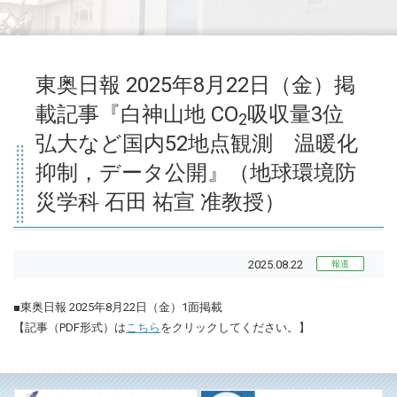
東奥日報 2025年8月22日（金）掲
載記事『白神山地 CO
吸収量3位
2
弘大など国内52地点観測 温暖化
抑制，データ公開』（地球環境防
災学科 石田 祐宣 准教授）
2025.08.22
報道
■東奥日報 2025年8月22日（金）1面掲載
【記事（PDF形式）は
こちら
をクリックしてください。】