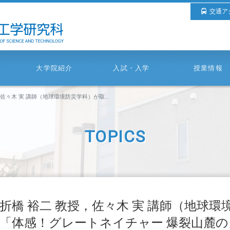
交通ア
大学院紹介
入試・入学
授業情報
力した「体感！グレートネイチャー 爆裂山麓のカラフル大地 コスタリカ・色彩のマジック」が，2023年2月25日（土）NHK BSプレミアムで放送されます。
TOPICS
折橋 裕二 教授，佐々木 実 講師（地球
「体感！グレートネイチャー 爆裂山麓の