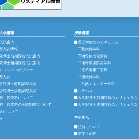
入学情報
授業情報
入試案内
理工学部のカリキュラム
部入試情報
数物科学科
院博士前期課程入試案内
物質創成化学科
院博士後期課程入試案内
地球環境防災学科
ミッションポリシー
電子情報工学科
部入試
機械科学科
学院博士前期課程入試
自然エネルギー学科
学院博士後期課程入試
シラバス
料・授業料について
大学院博士前期課程のカリキュラム
料・授業料の免除制度について
大学院博士後期課程のカリキュラム
金について
学生生活
Ａ
弘前について
卒業生の声