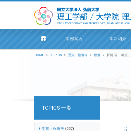
学部案内
学科紹介
HOME
TOPICS
受賞・報道等
報道
折橋 裕二 教授，佐々木 実 講師（地球環境防災学科）が取材協
TOPICS 一覧
受賞・報道等
(557)