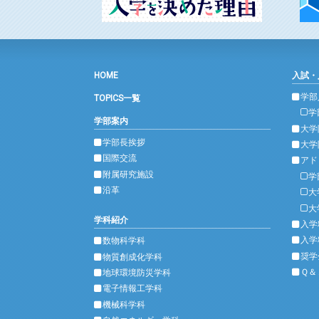
HOME
入試・
学部
TOPICS一覧
学
学部案内
大学
学部長挨拶
大学
国際交流
アド
附属研究施設
学
沿革
大
大
学科紹介
入学
入学
数物科学科
奨学
物質創成化学科
Ｑ＆
地球環境防災学科
電子情報工学科
機械科学科