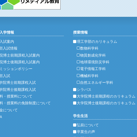
入学情報
授業情報
入試案内
理工学部のカリキュラム
部入試情報
数物科学科
院博士前期課程入試案内
物質創成化学科
院博士後期課程入試案内
地球環境防災学科
ミッションポリシー
電子情報工学科
部入試
機械科学科
学院博士前期課程入試
自然エネルギー学科
学院博士後期課程入試
シラバス
料・授業料について
大学院博士前期課程のカリキュラム
料・授業料の免除制度について
大学院博士後期課程のカリキュラム
金について
学生生活
Ａ
弘前について
卒業生の声