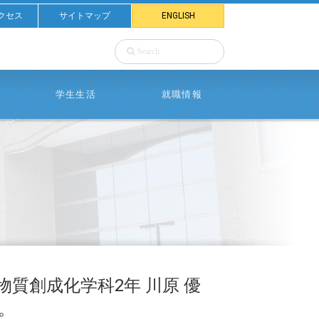
クセス
サイトマップ
ENGLISH
学生生活
就職情報
物質創成化学科2年 川原 優
。