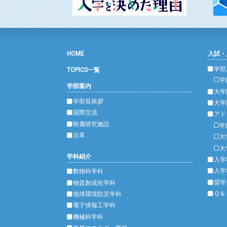
HOME
入試・
学部
TOPICS一覧
学
学部案内
大学
学部長挨拶
大学
国際交流
アド
附属研究施設
学
沿革
大
大
学科紹介
入学
入学
数物科学科
奨学
物質創成化学科
Ｑ＆
地球環境防災学科
電子情報工学科
機械科学科