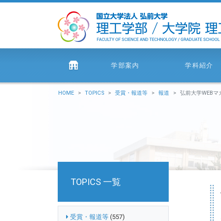
学部案内
学科紹介
HOME
TOPICS
受賞・報道等
報道
弘前大学WEBマガジン『HIR
TOPICS 一覧
受賞・報道等
(557)