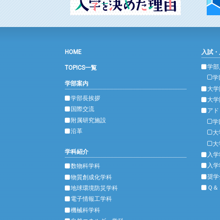
HOME
入試・
学部
TOPICS一覧
学
学部案内
大学
学部長挨拶
大学
国際交流
アド
附属研究施設
学
沿革
大
大
学科紹介
入学
入学
数物科学科
奨学
物質創成化学科
Ｑ＆
地球環境防災学科
電子情報工学科
機械科学科