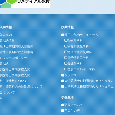
入学情報
授業情報
入試案内
理工学部のカリキュラム
部入試情報
数物科学科
院博士前期課程入試案内
物質創成化学科
院博士後期課程入試案内
地球環境防災学科
ミッションポリシー
電子情報工学科
部入試
機械科学科
学院博士前期課程入試
自然エネルギー学科
学院博士後期課程入試
シラバス
料・授業料について
大学院博士前期課程のカリキュラム
料・授業料の免除制度について
大学院博士後期課程のカリキュラム
金について
学生生活
Ａ
弘前について
卒業生の声