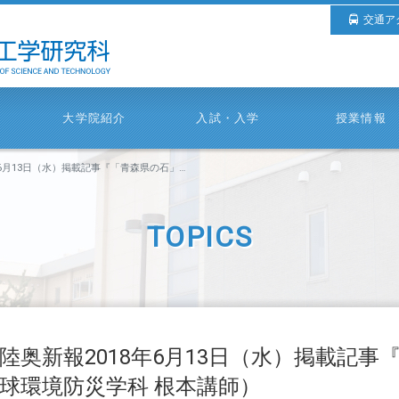
交通ア
大学院紹介
入試・入学
授業情報
日（水）掲載記事『「青森県の石」紹介』（地球環境防災学科 根本講師）
TOPICS
陸奥新報2018年6月13日（水）掲載記
球環境防災学科 根本講師）