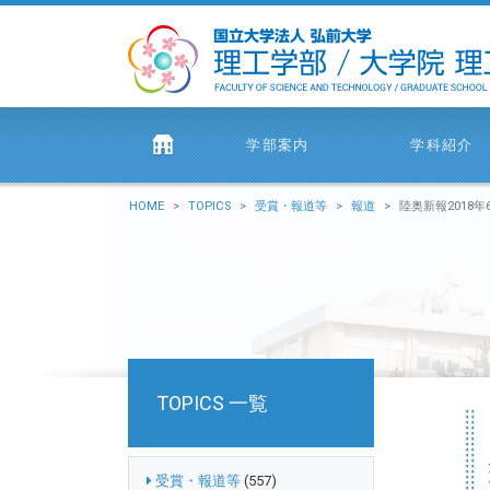
学部案内
学科紹介
HOME
TOPICS
受賞・報道等
報道
陸奥新報2018年6月13
TOPICS 一覧
受賞・報道等
(557)