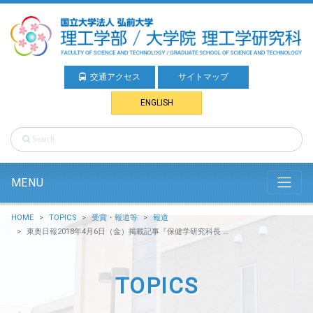
交通アクセス
サイトマップ
ENGLISH
MENU
HOME
TOPICS
受賞・報道等
報道
東奥日報2018年4月6日（金）掲載記事『保健学研究科長 齋藤氏・理工学研究科長 佐藤氏』（機械科学科 佐藤教授）
TOPICS