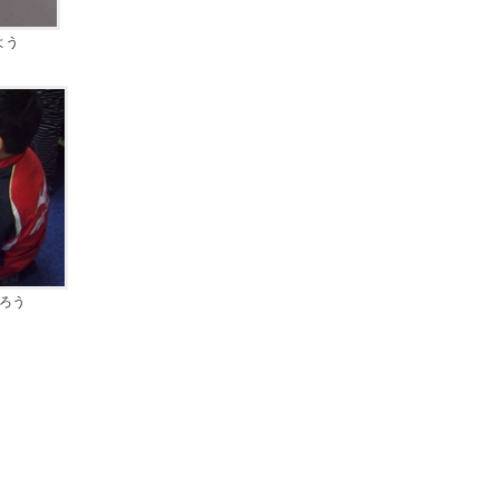
よう
ろう