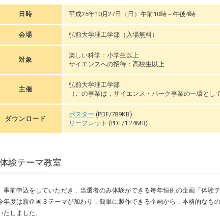
日時
平成25年10月27日（日）午前10時～午後4時
会場
弘前大学理工学部（入場無料）
楽しい科学：小学生以上
対象
サイエンスへの招待：高校生以上
弘前大学理工学部
主催
（この事業は，サイエンス・パーク事業の一環とし
ポスター
(PDF/789KB)
ダウンロード
リーフレット
(PDF/1.24MB)
体験テーマ教室
事前申込をしていただき，当選者のみ体験ができる毎年恒例の企画「体験テ
今年度は新企画３テーマが加わり，簡単に製作できる企画から，本格的なも
いたしました。