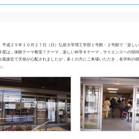
平成２５年１０月２７日（日）弘前大学理工学部１号館・２号館で「楽しい
年度は，体験テーマ教室７テーマ，楽しい科学８テーマ，サイエンスヘの招
台風接近で天候が心配されましたが，多くの方にご来場いただき，各学科の
た。