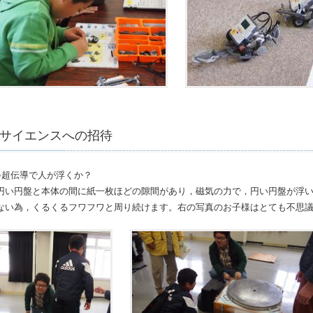
サイエンスへの招待
●超伝導で人が浮くか？
円い円盤と本体の間に紙一枚ほどの隙間があり，磁気の力で，円い円盤が浮
ない為，くるくるフワフワと周り続けます。右の写真のお子様はとても不思