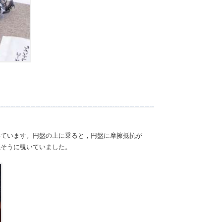
いています。円盤の上に乗ると，円盤に摩擦抵抗が
議そうに覗いていました。