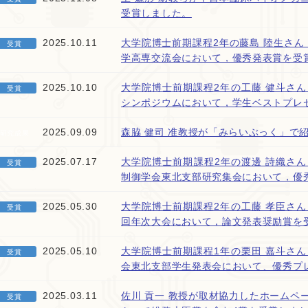
受賞しました。
2025.10.11
大学院博士前期課程2年の藤島 陸生さん
受賞
学高専交流会において，優秀発表賞を受
2025.10.10
大学院博士前期課程2年の工藤 健斗さん
受賞
シンポジウムにおいて，学生ベストプレ
2025.09.09
森脇 健司 准教授が「みらいぶっく」で
研究成果
2025.07.17
大学院博士前期課程2年の渡邊 詩織さん
受賞
制御学会東北支部研究集会において，優
2025.05.30
大学院博士前期課程2年の工藤 孝臣さん
受賞
回年次大会において，論文発表奨励賞を
2025.05.10
大学院博士前期課程1年の栗田 嘉斗さん
受賞
会東北支部学生発表会において、優秀プ
2025.03.11
佐川 貢一 教授が取材協力したホームペ
受賞