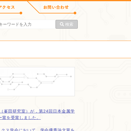
検索
（峯田研究室）が，第24回日本金属学
ー賞を受賞しました。
ニクス学会において，学会優秀論文賞を