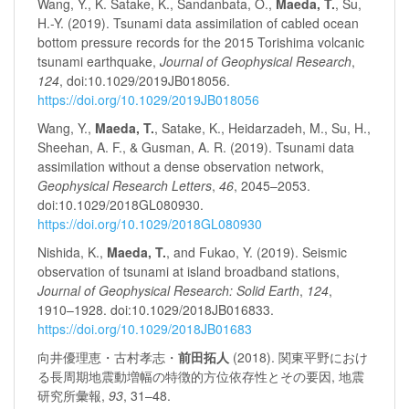
Wang, Y., K. Satake, K., Sandanbata, O.,
Maeda, T.
, Su,
H.-Y. (2019). Tsunami data assimilation of cabled ocean
bottom pressure records for the 2015 Torishima volcanic
tsunami earthquake,
Journal of Geophysical Research
,
124
, doi:10.1029/2019JB018056.
https://doi.org/10.1029/2019JB018056
Wang, Y.,
Maeda, T.
, Satake, K., Heidarzadeh, M., Su, H.,
Sheehan, A. F., & Gusman, A. R. (2019). Tsunami data
assimilation without a dense observation network,
Geophysical Research Letters
,
46
, 2045–2053.
doi:10.1029/2018GL080930.
https://doi.org/10.1029/2018GL080930
Nishida, K.,
Maeda, T.
, and Fukao, Y. (2019). Seismic
observation of tsunami at island broadband stations,
Journal of Geophysical Research: Solid Earth
,
124
,
1910–1928. doi:10.1029/2018JB016833.
https://doi.org/10.1029/2018JB01683
向井優理恵・古村孝志・
前田拓人
(2018). 関東平野におけ
る長周期地震動増幅の特徴的方位依存性とその要因, 地震
研究所彙報,
93
, 31–48.