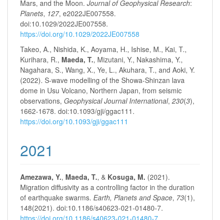
Mars, and the Moon.
Journal of Geophysical Research
:
Planets
,
127
, e2022JE007558.
doi:10.1029/2022JE007558.
https://doi.org/10.1029/2022JE007558
Takeo, A., Nishida, K., Aoyama, H., Ishise, M., Kai, T.,
Kurihara, R.,
Maeda, T.
, Mizutani, Y., Nakashima, Y.,
Nagahara, S., Wang, X., Ye, L., Akuhara, T., and Aoki, Y.
(2022). S-wave modelling of the Showa-Shinzan lava
dome in Usu Volcano, Northern Japan, from seismic
observations,
Geophysical Journal International
,
230
(
3
),
1662-1678. doi:10.1093/gji/ggac111.
https://doi.org/10.1093/gji/ggac111
2021
Amezawa, Y.
,
Maeda, T.
, &
Kosuga, M.
(2021).
Migration diffusivity as a controlling factor in the duration
of earthquake swarms.
Earth, Planets and Space
,
73
(1),
148(2021). doi:10.1186/s40623-021-01480-7.
https://doi.org/10.1186/s40623-021-01480-7