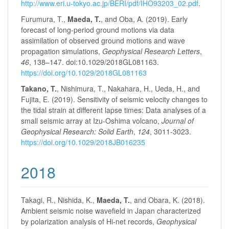
http://www.eri.u-tokyo.ac.jp/BERI/pdf/IHO93203_02.pdf
.
Furumura, T.,
Maeda, T.
, and Oba, A. (2019). Early
forecast of long-period ground motions via data
assimilation of observed ground motions and wave
propagation simulations,
Geophysical Research Letters
,
46
, 138–147. doi:10.1029/2018GL081163.
https://doi.org/10.1029/2018GL081163
Takano, T.
, Nishimura, T., Nakahara, H., Ueda, H., and
Fujita, E. (2019). Sensitivity of seismic velocity changes to
the tidal strain at different lapse times: Data analyses of a
small seismic array at Izu‐Oshima volcano,
Journal of
Geophysical Research: Solid Earth
,
124
, 3011-3023.
https://doi.org/10.1029/2018JB016235
2018
Takagi, R., Nishida, K.,
Maeda, T.
, and Obara, K. (2018).
Ambient seismic noise wavefield in Japan characterized
by polarization analysis of Hi-net records,
Geophysical