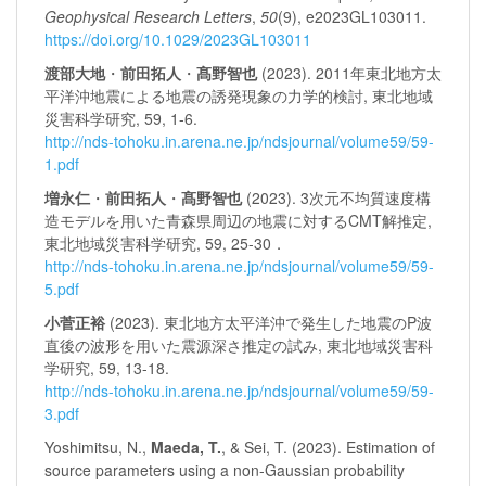
Geophysical Research Letters
,
50
(9), e2023GL103011.
https://doi.org/10.1029/2023GL103011
渡部大地
・
前田拓人
・
髙野智也
(2023). 2011年東北地方太
平洋沖地震による地震の誘発現象の力学的検討, 東北地域
災害科学研究, 59, 1-6.
http://nds-tohoku.in.arena.ne.jp/ndsjournal/volume59/59-
1.pdf
増永仁
・
前田拓人
・
髙野智也
(2023). 3次元不均質速度構
造モデルを用いた青森県周辺の地震に対するCMT解推定,
東北地域災害科学研究, 59, 25-30．
http://nds-tohoku.in.arena.ne.jp/ndsjournal/volume59/59-
5.pdf
小菅正裕
(2023). 東北地方太平洋沖で発生した地震のP波
直後の波形を用いた震源深さ推定の試み, 東北地域災害科
学研究, 59, 13-18.
http://nds-tohoku.in.arena.ne.jp/ndsjournal/volume59/59-
3.pdf
Yoshimitsu, N.,
Maeda, T.
, & Sei, T. (2023). Estimation of
source parameters using a non-Gaussian probability