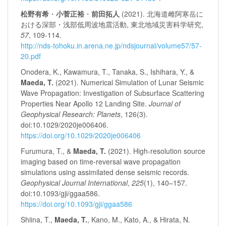
松野有希
・
小菅正裕
・
前田拓人
(2021). 北海道雌阿寒岳に
おける深部・浅部低周波地震活動, 東北地域災害科学研究,
57
, 109-114.
http://nds-tohoku.in.arena.ne.jp/ndsjournal/volume57/57-
20.pdf
Onodera, K., Kawamura, T., Tanaka, S., Ishihara, Y., &
Maeda, T.
(2021). Numerical Simulation of Lunar Seismic
Wave Propagation: Investigation of Subsurface Scattering
Properties Near Apollo 12 Landing Site.
Journal of
Geophysical Research: Planets
, 126(3).
doi:10.1029/2020je006406.
https://doi.org/10.1029/2020je006406
Furumura, T., &
Maeda, T.
(2021). High-resolution source
imaging based on time-reversal wave propagation
simulations using assimilated dense seismic records.
Geophysical Journal International
,
225
(1), 140–157.
doi:10.1093/gji/ggaa586.
https://doi.org/10.1093/gji/ggaa586
Shiina, T.,
Maeda, T.
, Kano, M., Kato, A., & Hirata, N.