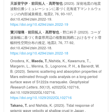
天坂登宇伊
・
前田拓人
・
髙野智也
(2023). 深発地震の地震
波動伝播シミュレーションに基づく北海道下マントルウェ
ッジの内部減衰構造, 地震2, 76, 93-107,
doi:10.4294/zisin.2022-19.
https://doi.org/10.4294/zisin.2022-19
寶川瑠璃
・
前田拓人
・
髙野智也
・野口科子 (2023). コーダ
波振幅に基づく青森県周辺の複数観測網におけるサイト増
幅特性空間分布の推定, 地震2, 76, 77-92,
doi:10.4294/zisin.2022-18.
https://doi.org/10.4294/zisin.2022-18
Onodera, K.,
Maeda, T.
,Nishida, K., Kawamura, T.,
Margerin, L., Menina, S., Lognonne, P. H., & Banerdt, W.
B. (2023). Seismic scattering and absorption properties of
Mars estimated through coda analysis on a long-period
surface wave of S1222a marsquake.
Geophysical
Research Letters
,
50
(
13
), e2022GL102716,
doi:10.1029/2022GL102716.
https://doi.org/10.1029/2022GL102716
Takano, T.
and Nishida, K. (2023). Tidal response of
seismic wave velocity at shallow crust in Japan ,