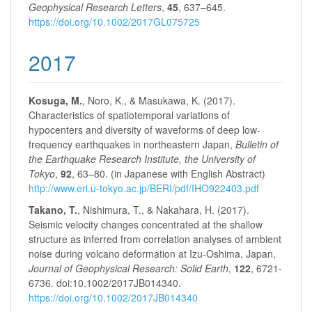
Geophysical Research Letters
,
45
, 637–645.
https://doi.org/10.1002/2017GL075725
2017
Kosuga, M.
, Noro, K., & Masukawa, K. (2017).
Characteristics of spatiotemporal variations of
hypocenters and diversity of waveforms of deep low-
frequency earthquakes in northeastern Japan,
Bulletin of
the Earthquake Research Institute, the University of
Tokyo
,
92
, 63–80. (in Japanese with English Abstract)
http://www.eri.u-tokyo.ac.jp/BERI/pdf/IHO922403.pdf
Takano, T.
, Nishimura, T., & Nakahara, H. (2017).
Seismic velocity changes concentrated at the shallow
structure as inferred from correlation analyses of ambient
noise during volcano deformation at Izu‐Oshima, Japan,
Journal of Geophysical Research: Solid Earth
,
122
, 6721-
6736. doi:10.1002/2017JB014340.
https://doi.org/10.1002/2017JB014340