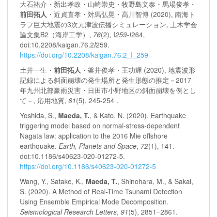
大石祐介・新出孝政・山崎崇史・牧野島文泰・馬場俊孝・
前田拓人
・近貞直孝・対馬弘晃・高川智博 (2020), 南海ト
ラフ巨大地震の3次元津波伝播シミュレーション, 土木学会
論文集B2（海岸工学）,
76
(2), I
259-I
264,
doi:10.2208/kaigan.76.2
I
259.
https://doi.org/10.2208/kaigan.76.2_I_259
土井一生・
前田拓人
・釜井俊孝・王功輝 (2020), 地震波形
記録による斜面崩壊の発生場所と発生形態の推定－2017
年九州北部豪雨災害・日田市小野地区の斜面崩壊を例とし
て－, 応用地質,
61
(5), 245-254．
Yoshida, S.,
Maeda, T.
, & Kato, N. (2020). Earthquake
triggering model based on normal-stress-dependent
Nagata law: application to the 2016 Mie offshore
earthquake.
Earth, Planets and Space
,
72
(1), 141.
doi:10.1186/s40623-020-01272-5.
https://doi.org/10.1186/s40623-020-01272-5
Wang, Y., Satake, K.,
Maeda, T.
, Shinohara, M., & Sakai,
S. (2020). A Method of Real-Time Tsunami Detection
Using Ensemble Empirical Mode Decomposition.
Seismological Research Letters
,
91
(5), 2851–2861.