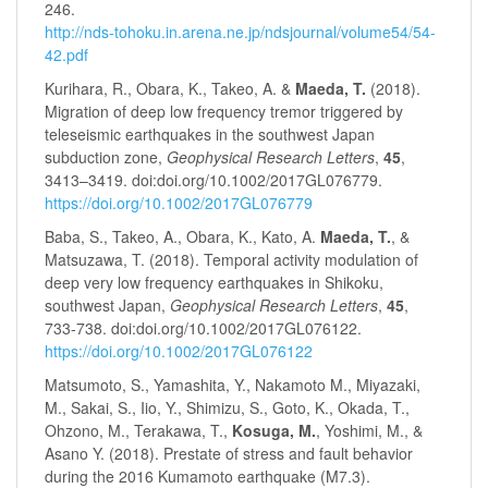
246.
http://nds-tohoku.in.arena.ne.jp/ndsjournal/volume54/54-
42.pdf
Kurihara, R., Obara, K., Takeo, A. &
Maeda, T.
(2018).
Migration of deep low frequency tremor triggered by
teleseismic earthquakes in the southwest Japan
subduction zone,
Geophysical Research Letters
,
45
,
3413–3419. doi:doi.org/10.1002/2017GL076779.
https://doi.org/10.1002/2017GL076779
Baba, S., Takeo, A., Obara, K., Kato, A.
Maeda, T.
, &
Matsuzawa, T. (2018). Temporal activity modulation of
deep very low frequency earthquakes in Shikoku,
southwest Japan,
Geophysical Research Letters
,
45
,
733-738. doi:doi.org/10.1002/2017GL076122.
https://doi.org/10.1002/2017GL076122
Matsumoto, S., Yamashita, Y., Nakamoto M., Miyazaki,
M., Sakai, S., Iio, Y., Shimizu, S., Goto, K., Okada, T.,
Ohzono, M., Terakawa, T.,
Kosuga, M.
, Yoshimi, M., &
Asano Y. (2018). Prestate of stress and fault behavior
during the 2016 Kumamoto earthquake (M7.3).