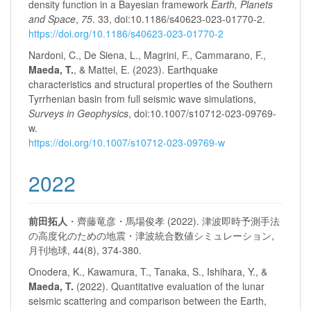
density function in a Bayesian framework
Earth, Planets
and Space
,
75
. 33, doi:10.1186/s40623-023-01770-2.
https://doi.org/10.1186/s40623-023-01770-2
Nardoni, C., De Siena, L., Magrini, F., Cammarano, F.,
Maeda, T.
, & Mattei, E. (2023). Earthquake
characteristics and structural properties of the Southern
Tyrrhenian basin from full seismic wave simulations,
Surveys in Geophysics
, doi:10.1007/s10712-023-09769-
w.
https://doi.org/10.1007/s10712-023-09769-w
2022
前田拓人
・齊藤竜彦・馬場俊孝 (2022). 津波即時予測手法
の高度化のための地震・津波統合数値シミュレーション,
月刊地球, 44(8), 374-380.
Onodera, K., Kawamura, T., Tanaka, S., Ishihara, Y., &
Maeda, T.
(2022). Quantitative evaluation of the lunar
seismic scattering and comparison between the Earth,