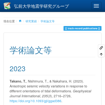
弘前大学地震学研究グループ
Home
現在位置
研究業績
学術論文等
track-record:publications
学術論文等
2023
Takano, T.
, Nishimura, T., & Nakahara, H. (2023).
Anisotropic seismic velocity variations in response to
different orientations of tidal deformations.
Geophysical
Journal International
,
235
(
3
), 2716–2726,
https://doi.org/10.1093/gji/ggad386
.