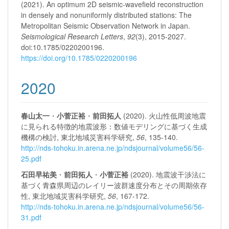
(2021). An optimum 2D seismic-wavefield reconstruction
in densely and nonuniformly distributed stations: The
Metropolitan Seismic Observation Network in Japan.
Seismological Research Letters
,
92
(3), 2015-2027.
doi:10.1785/0220200196.
https://doi.org/10.1785/0220200196
2020
春山太一
・
小菅正裕
・
前田拓人
(2020). 火山性低周波地震
に見られる特徴的地震波形：数値モデリングに基づく生成
機構の検討, 東北地域災害科学研究,
56
, 135-140.
http://nds-tohoku.in.arena.ne.jp/ndsjournal/volume56/56-
25.pdf
石田早祐美
・
前田拓人
・
小菅正裕
(2020). 地震波干渉法に
基づく青森県周辺のレイリー波群速度分布とその周期依存
性, 東北地域災害科学研究,
56
, 167-172.
http://nds-tohoku.in.arena.ne.jp/ndsjournal/volume56/56-
31.pdf