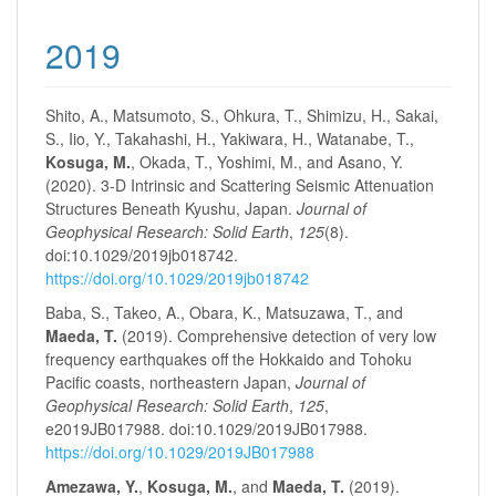
2019
Shito, A., Matsumoto, S., Ohkura, T., Shimizu, H., Sakai,
S., Iio, Y., Takahashi, H., Yakiwara, H., Watanabe, T.,
Kosuga, M.
, Okada, T., Yoshimi, M., and Asano, Y.
(2020). 3‐D Intrinsic and Scattering Seismic Attenuation
Structures Beneath Kyushu, Japan.
Journal of
Geophysical Research: Solid Earth
,
125
(8).
doi:10.1029/2019jb018742.
https://doi.org/10.1029/2019jb018742
Baba, S., Takeo, A., Obara, K., Matsuzawa, T., and
Maeda, T.
(2019). Comprehensive detection of very low
frequency earthquakes off the Hokkaido and Tohoku
Pacific coasts, northeastern Japan,
Journal of
Geophysical Research: Solid Earth
,
125
,
e2019JB017988. doi:10.1029/2019JB017988.
https://doi.org/10.1029/2019JB017988
Amezawa, Y.
,
Kosuga, M.
, and
Maeda, T.
(2019).