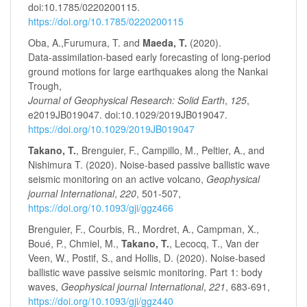
doi:10.1785/0220200115.
https://doi.org/10.1785/0220200115
Oba, A.,Furumura, T. and
Maeda, T.
(2020).
Data-assimilation-based early forecasting of long-period
ground motions for large earthquakes along the Nankai
Trough,
Journal of Geophysical Research: Solid Earth
,
125
,
e2019JB019047. doi:10.1029/2019JB019047.
https://doi.org/10.1029/2019JB019047
Takano, T.
, Brenguier, F., Campillo, M., Peltier, A., and
Nishimura T. (2020). Noise-based passive ballistic wave
seismic monitoring on an active volcano,
Geophysical
journal International
,
220
, 501-507,
https://doi.org/10.1093/gji/ggz466
Brenguier, F., Courbis, R., Mordret, A., Campman, X.,
Boué, P., Chmiel, M.,
Takano, T.
, Lecocq, T., Van der
Veen, W., Postif, S., and Hollis, D. (2020). Noise-based
ballistic wave passive seismic monitoring. Part 1: body
waves,
Geophysical journal International
,
221
, 683-691,
https://doi.org/10.1093/gji/ggz440