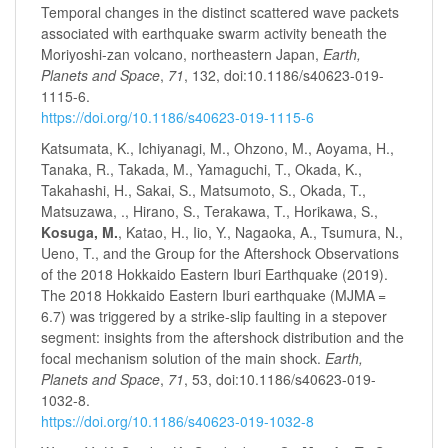
Temporal changes in the distinct scattered wave packets
associated with earthquake swarm activity beneath the
Moriyoshi-zan volcano, northeastern Japan,
Earth,
Planets and Space
,
71
, 132, doi:10.1186/s40623-019-
1115-6.
https://doi.org/10.1186/s40623-019-1115-6
Katsumata, K., Ichiyanagi, M., Ohzono, M., Aoyama, H.,
Tanaka, R., Takada, M., Yamaguchi, T., Okada, K.,
Takahashi, H., Sakai, S., Matsumoto, S., Okada, T.,
Matsuzawa, ., Hirano, S., Terakawa, T., Horikawa, S.,
Kosuga, M.
, Katao, H., Iio, Y., Nagaoka, A., Tsumura, N.,
Ueno, T., and the Group for the Aftershock Observations
of the 2018 Hokkaido Eastern Iburi Earthquake (2019).
The 2018 Hokkaido Eastern Iburi earthquake (MJMA =
6.7) was triggered by a strike-slip faulting in a stepover
segment: insights from the aftershock distribution and the
focal mechanism solution of the main shock.
Earth,
Planets and Space
,
71
, 53, doi:10.1186/s40623-019-
1032-8.
https://doi.org/10.1186/s40623-019-1032-8