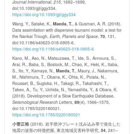
Journal International
,
215
, 1682–1699,
doi:10.1093/gji/ggy334.
https://doi.org/10.1093/gji/ggy334
Wang, Y., Satake, K.,
Maeda, T.
, & Gusman, A. R. (2018).
Data assimilation with dispersive tsunami model: a test for
the Nankai Trough,
Earth, Planets and Space
,
70
, 131,
doi:10.1186/s40623-018-0905-6.
https://doi.org/10.1186/s40623-018-0905-6
Kano, M., Aso, N., Matsuzawa, T., Ide, S., Annoura, S.,
Arai, R., Baba, S., Bostock, M., Chao, K., Heki, K., Itaba,
S., Ito, Y., Kamaya, N.,
Maeda, T.
, Maury, J., Nakamura,
M., Nishimura, T., Obana, K., Ohta, K., Poiata, N.,
Rousset, B., Sugioka, H., Takagi, R., Takahashi, T.,
Takeo, A., Tu, Y., Uchida, N., Yamashita, Y., & Obara, K.
(2018). Development of a Slow Earthquake Database,
Seismological Research Letters
,
89
(4), 1566–1575,
doi:10.1785/0220180021.
https://doi.org/10.1785/0220180021
小菅正裕
(2018). 岩手県沖プレート沈み込み帯で発生した
地震の波形の特徴把握, 東北地域災害科学研究,
54
, 241–