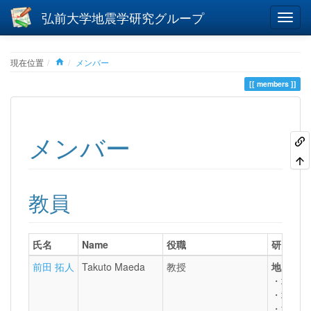
弘前大学地震学研究グループ
Home
現在位置
メンバー
members
メンバー
教員
氏名
Name
役職
研究テー
前田 拓人
Takuto Maeda
教授
地震・津
・地震・
・地震波
・地震・