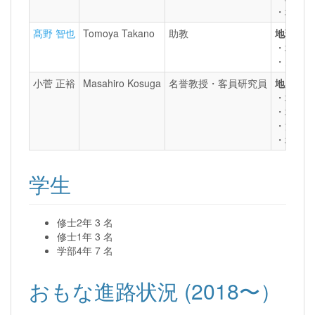
・地震波
髙野 智也
Tomoya Takano
助教
地球内部
・地震波
・火山浅
小菅 正裕
Masahiro Kosuga
名誉教授・客員研究員
地震発生
・地震発
・地震発
・深部低
・地震波
学生
修士2年 3 名
修士1年 3 名
学部4年 7 名
おもな進路状況 (2018〜）