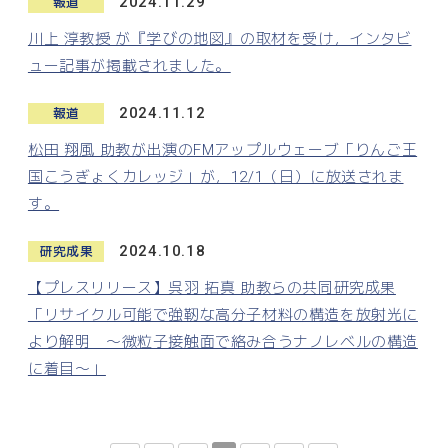
2024.11.29
報道
川上 淳教授 が『学びの地図』の取材を受け，インタビ
ュー記事が掲載されました。
2024.11.12
報道
松田 翔風 助教が出演のFMアップルウェーブ「りんご王
国こうぎょくカレッジ」が，12/1（日）に放送されま
す。
2024.10.18
研究成果
【プレスリリース】呉羽 拓真 助教らの共同研究成果
「リサイクル可能で強靭な高分子材料の構造を放射光に
より解明 ～微粒子接触面で絡み合うナノレベルの構造
に着目～」