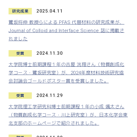
2025.04.11
研究成果
鷺坂将伸 教授らによる PFAS 代替材料の研究成果が，
Journal of Colloid and Interface Science 誌に掲載さ
れました
2024.11.30
受賞
大学院博士前期課程１年の古屋 洸翔さん（物質創成化
学コース・鷺坂研究室）が，2024年度材料技術研究協
会討論会ゴールドポスター賞を受賞しました。
2024.11.29
受賞
大学院理工学研究科博士前期課程１年の小成 颯太さん
（物質創成化学コース・川上研究室）が，日本化学会東
北支部のホームページで紹介されました。