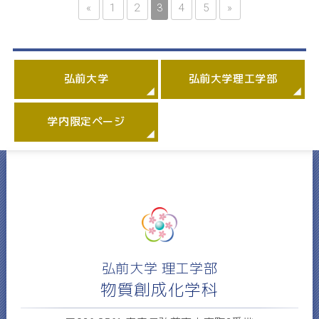
«
1
2
3
4
5
»
弘前大学
弘前大学理工学部
学内限定ページ
弘前大学 理工学部
物質創成化学科