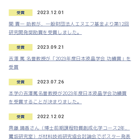
2023.12.01
受賞
関 貴一 助教が，一般財団法人エヌエフ基金より第12回
研究開発奨励賞を受賞しました。
2023.09.21
受賞
吉澤 篤 名誉教授が「2023年度日本液晶学会 功績賞」を
受賞
2023.07.26
受賞
本学の吉澤篤名誉教授が2023年度日本液晶学会功績賞
を受賞することが決まりました。
2022.12.02
受賞
齊藤 晴香さん（博士前期課程物質創成化学コース2年，
鷺坂研究室）が材料技術研究協会討論会でポスター発表