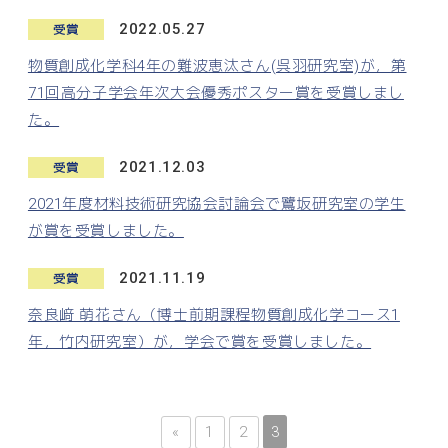
2022.05.27
受賞
物質創成化学科4年の難波恵汰さん(呉羽研究室)が，第
71回高分子学会年次大会優秀ポスター賞を受賞しまし
た。
2021.12.03
受賞
2021年度材料技術研究協会討論会で鷺坂研究室の学生
が賞を受賞しました。
2021.11.19
受賞
奈良﨑 萌花さん（博士前期課程物質創成化学コース1
年，竹内研究室）が，学会で賞を受賞しました。
«
1
2
3