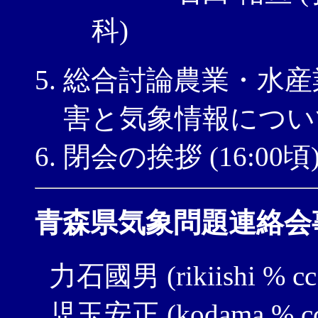
科)
総合討論農業・水産
害と気象情報について (1
閉会の挨拶 (16:00頃
青森県気象問題連絡会
力石國男 (rikiishi % cc.h
児玉安正 (kodama % cc.hi