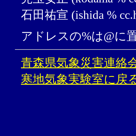
石田祐宣 (ishida % cc.hir
アドレスの%は@に
青森県気象災害連絡
寒地気象実験室に戻