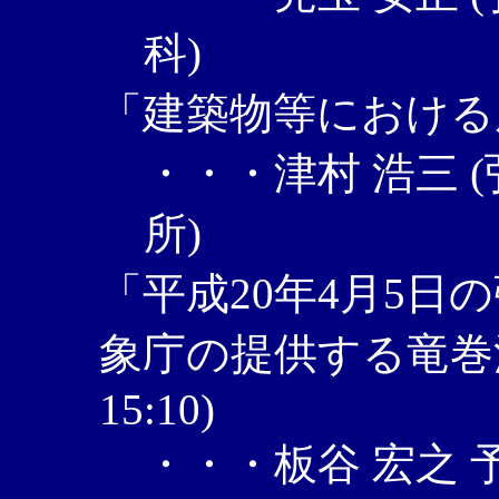
科)
「建築物等における風荷重」
・・・津村 浩三 
所)
「平成20年4月5日
象庁の提供する竜巻注意
15:10)
・・・板谷 宏之 