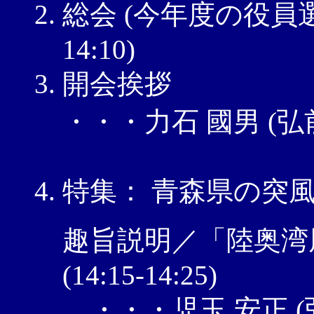
総会 (今年度の役員選出
14:10)
開会挨拶
・・・力石 國男 (
特集： 青森県の突
趣旨説明／「陸奥湾
(14:15-14:25)
・・・児玉 安正 